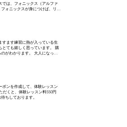
スでは、フォニックス（アルファ
。フォニックスが身につけば、リス
！ カレンダーを見て、数字のカウ
語って楽しい！」と思えるレッス
込みは「公式LINE」から！ ご連
ます。 大人になって
自分の意思で教室のドアをノックし
生活が変わると思いますよ！
ーポンを作成して、体験レッスン
ただくと、体験レッスン料550円
お待ちしております。