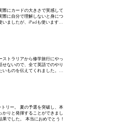
。
たいものを伝えてくれました。
？」と、お店に行く道中も質問が。
にどこ行きたい？」という私の質問
ャッチャー」笑。ゲームエリアについ
人びて見える彼らですが、笑って遊
てよかったなあということを改め
トリー。 夏の予選を突破し、本
っかりと発揮することができまし
結果でした。 本当におめでとう！