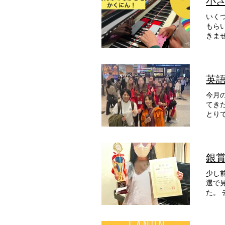
小
いくつか
もらいました。 「これは1個のばす」「
きません。
生徒
英
今月の初
てきた中学生
とり
「靴
制限
に返っ
た途
銀
んで
て実
少し
選で
た。