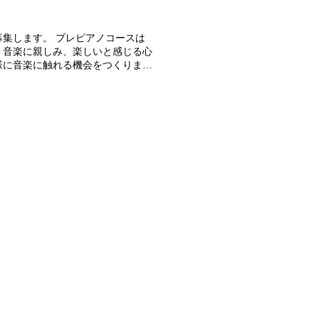
集します。 プレピアノコースは
。音楽に親しみ、楽しいと感じる心
様に音楽に触れる機会をつくりませ
後ももちろんレッスン継続していた
せんか？ ＊対象・満３歳のお子様
ム画面一番下の公式LINEボタンか