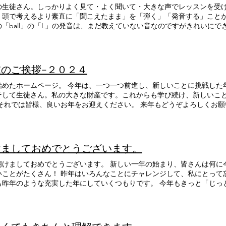
の生徒さん。しっかりよく見て・よく聞いて・大きな声でレッスンを受け
、頭で考えるより素直に「聞こえたまま」を「弾く」「発音する」こと
の「ball」の「L」の発音は、まだ教えていない音なのですがきれいにで
す！ 音楽をする子は、細かな音までよく聞きます。 したがって、日本
れる力が自然とついていきます！
末のご挨拶−２０２４
始めたホームページ。 今年は、一つ一つ前進し、新しいことに挑戦した
そして生徒さん。私の大きな財産です。これからも学び続け、新しいこ
 それでは皆様、良いお年をお迎えください。 来年もどうぞよろしくお願
中野貴代美
けましておめでとうございます。
明けましておめでとうございます。 新しい一年の始まり、皆さんは何に
いことがたくさん！ 昨年はいろんなことにチャレンジして、私にとって
も昨年のような充実した年にしていくつもりです。 今年もきっと「じっ
チャレンジしようと思えて、それができる状況にあること自体がとても幸
康」に感謝しつつ、今年も前進していきます。 今年もどうぞよろしくお