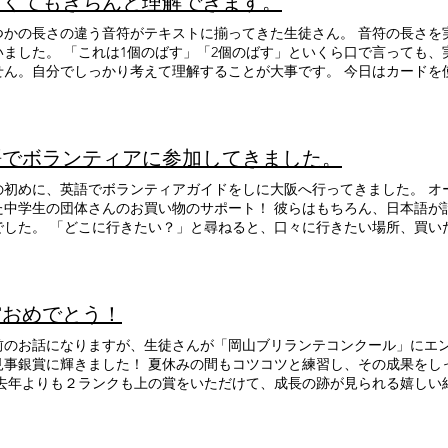
さくてもきちんと理解できます。
の長さの違う音符がテキストに揃ってきた生徒さん。 音符の長さを実際にカードの大きさで実感して
2個のばす」といくら口で言っても、実際に自分で理解しないと身につ
自分でしっかり考えて理解することが大事です。 今日はカードを使いましたが、iPadも使います。
さんが飽きずに集中して取り組めるように色々な教材を用意しています
語でボランティアに参加してきました。
めに、英語でボランティアガイドをしに大阪へ行ってきました。 オーストラリアから修学旅行にやっ
の団体さんのお買い物のサポート！ 彼らはもちろん、日本語が話せないので、全て英語でのやり
でした。 「どこに行きたい？」と尋ねると、口々に行きたい場所、買い
買いたい」「デイズニーストアに行きたい」「ダイソーって近くにある
時間ギリギリまでお買い物をして、最後のこり30分という時に 「最後
てきた答えはなんと「Crane Game!」。 そう、いわゆる「UFOキ
端、わーっと散らばってゲームを楽しんでいました。日本の子供より大
賞おめでとう！
る姿はどこの国の子も一緒なんだなと微笑ましかったです。 英語が話せ
感した1日でした。
前のお話になりますが、生徒さんが「岡山ブリランテコンクール」にエン
見事銀賞に輝きました！ 夏休みの間もコツコツと練習し、その成果をし
 去年よりも２ランクも上の賞をいただけて、成長の跡が見られる嬉しい