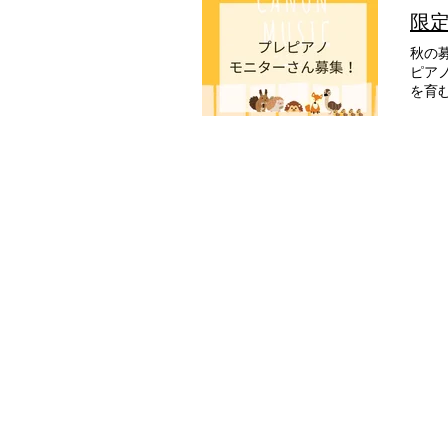
限
秋の
ピア
を育
んか
だけ
で、
らの