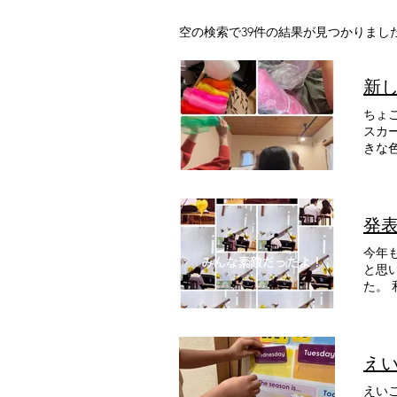
空の検索で39件の結果が見つかりまし
新
ちょ
スカ
きな
発
今年も無事
と思
た。 和やかな雰囲気の中演奏が進み、集合写真も撮り終えてご挨拶を終えた瞬間、保護者の皆様から拍手が起
こっ
え
えい