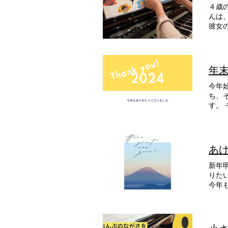
４歳
んは
彼女
みで
き取
年
今年
ち、
す。
室 
あ
新年
りた
今年
かに
「健