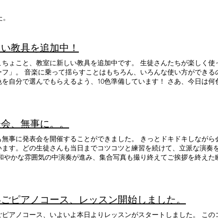
た。
しい教具を追加中！
こちょこと、教室に新しい教具を追加中です。 生徒さんたちが楽しく使
ーフ」。 音楽に乗って揺らすことはもちろん、いろんな使い方ができる
色を自分で選んでもらえるよう、10色準備しています！ さあ、今日は何
表会、無事に。。
に発表会を開催することができました。 きっとドキドキしながら会場に足を運んでくださったこと
います。どの生徒さんも当日までコツコツと練習を続けて、立派な演奏
た時はなんとも温かい気持ちになり、保護者の皆様のご協力に胸が熱く
いごピアノコース、レッスン開始しました。
ごピアノコース、いよいよ本日よりレッスンがスタートしました。 この