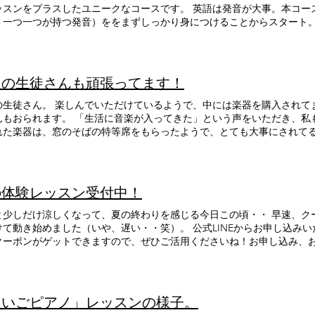
ッスンをプラスしたユニークなコースです。 英語は発音が大事。本コー
ト一つ一つが持つ発音）ををまずしっかり身につけることからスタート
グ力もスピーキング力も自然と上がります。 と言っても、英語は楽しく
をしたり、お天気や自分の気持ちを伝えるところから！ 生徒さんが「英
心がけていきます。 「えいごピアノ」 体験レッスンお問い合わせ・お申し
待ちしております！
人の生徒さんも頑張ってます！
けているようで、中には楽器を購入されてますます練習に熱が入っている生
活に音楽が入ってきた」という声をいただき、私もとても嬉しく思っています。 購
た楽器は、窓のそばの特等席をもらったようで、とても大事にされてるのがわかり
る習い事って、子供の頃の習い事とは違いますよね。なんと言っても、
ですから。練習する時間を作るのは少し大変かもしれませんが、きっと
の体験レッスン受付中！
と少しだけ涼しくなって、夏の終わりを感じる今日この頃・・ 早速、ク
けて動き始めました（いや、遅い・・笑）。 公式LINEからお申し込みい
Fクーポンがゲットできますので、ぜひご活用くださいね！お申し込み、
えいごピアノ」レッスンの様子。