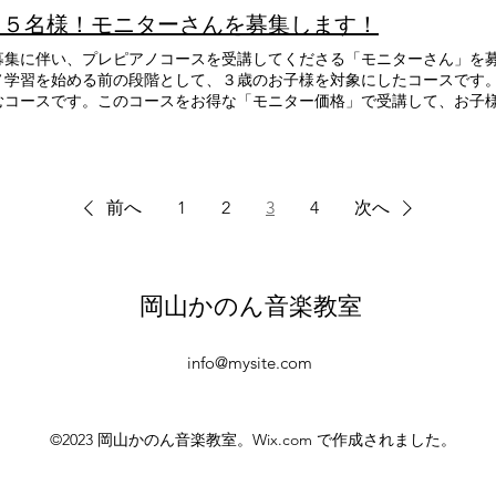
定５名様！モニターさんを募集します！
募集に伴い、プレピアノコースを受講してくださる「モニターさん」を募
ノ学習を始める前の段階として、３歳のお子様を対象にしたコースです
むコースです。このコースをお得な「モニター価格」で受講して、お子
？最大３ヶ月、モニター価格でお得に受講できます。モニター期間終了
ます。 体験レッスンも可能ですので、ぜひこの機会にスタートしてみま
教室に通えることが条件です。 レッスンは月３回、一回30分です。 ホー
お申し込みがお得です。 ご連絡お待ちしております。
前へ
1
2
3
4
次へ
岡山かのん音楽教室
info@mysite.com
©2023 岡山かのん音楽教室。Wix.com で作成されました。