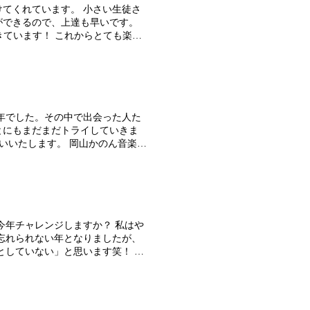
てくれています。 小さい生徒さ
ができるので、上達も早いです。
きています！ これからとても楽し
語にない英語の「音」をしっかり聞
年でした。その中で出会った人た
とにもまだまだトライしていきま
いいたします。 岡山かのん音楽教
今年チャレンジしますか？ 私はや
忘れられない年となりましたが、
としていない」と思います笑！ 何
せなこと。 動き回れる自分の
願いいたします。