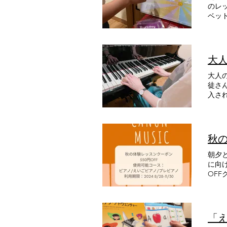
のレ
ベッ
ニン
ント
ンを
絡お
大
大人の生徒さん。 楽しんでいただ
徒さんもおられます。 「生
入され
始め
たん
秋
朝夕
に向
OF
「